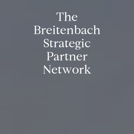
T
h
e
B
r
e
i
t
e
n
b
a
c
h
S
t
r
a
t
e
g
i
c
P
a
r
t
n
e
r
N
e
t
w
o
r
k